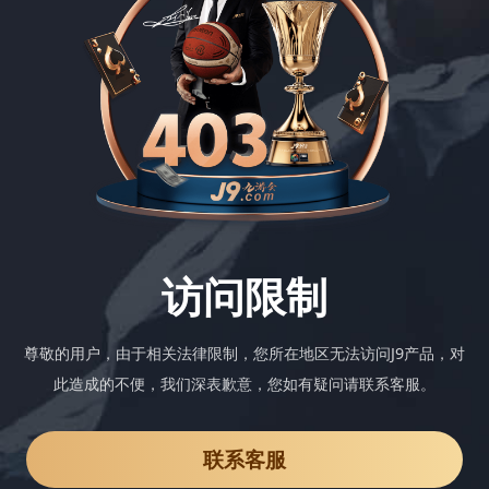
访问限制
尊敬的用户，由于相关法律限制，您所在地区无法访问J9产品，对
此造成的不便，我们深表歉意，您如有疑问请联系客服。
联系客服