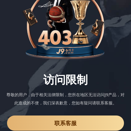
访问限制
尊敬的用户，由于相关法律限制，您所在地区无法访问J9产品，对
此造成的不便，我们深表歉意，您如有疑问请联系客服。
联系客服