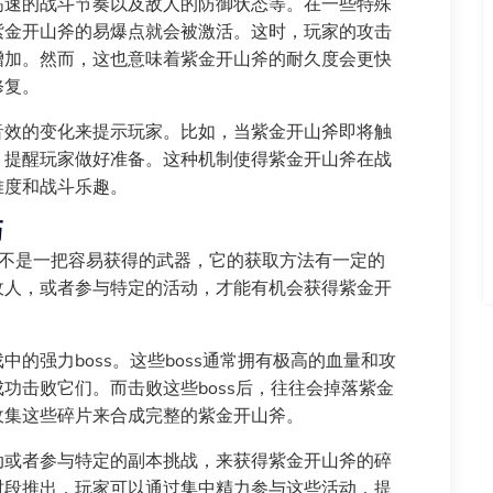
高速的战斗节奏以及敌人的防御状态等。在一些特殊
紫金开山斧的易爆点就会被激活。这时，玩家的攻击
增加。然而，这也意味着紫金开山斧的耐久度会更快
修复。
音效的变化来提示玩家。比如，当紫金开山斧即将触
，提醒玩家做好准备。这种机制使得紫金开山斧在战
难度和战斗乐趣。
巧
并不是一把容易获得的武器，它的获取方法有一定的
敌人，或者参与特定的活动，才能有机会获得紫金开
的强力boss。这些boss通常拥有极高的血量和攻
功击败它们。而击败这些boss后，往往会掉落紫金
收集这些碎片来合成完整的紫金开山斧。
动或者参与特定的副本挑战，来获得紫金开山斧的碎
时段推出，玩家可以通过集中精力参与这些活动，提